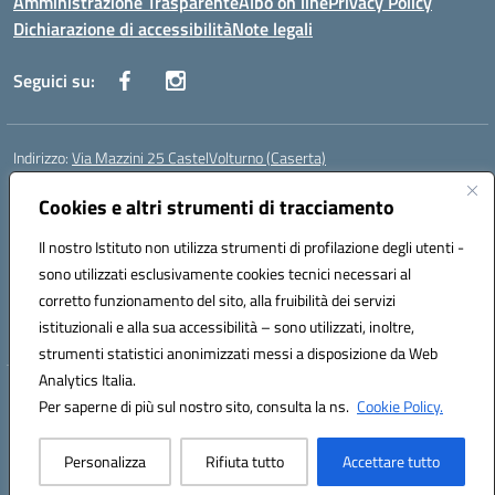
Amministrazione Trasparente
Albo on line
Privacy Policy
Dichiarazione di accessibilità
Note legali
Seguici su:
Indirizzo:
Via Mazzini 25 CastelVolturno (Caserta)
Centralino:
0823763675
Email:
ceis014005@istruzione.it
Posta elettronica certificata (PEC):
Cookies e altri strumenti di tracciamento
ceis014005@pec.istruzione.it
Codice fiscale: 93063510619
Il nostro Istituto non utilizza strumenti di profilazione degli utenti -
Codice meccanografico:
CEIS014005
sono utilizzati esclusivamente cookies tecnici necessari al
Codice Indice delle Pubbliche Amministrazioni (IPA): istsc_ceis014005
corretto funzionamento del sito, alla fruibilità dei servizi
Codice unico di fatturazione (CUF): UOU8EW
istituzionali e alla sua accessibilità – sono utilizzati, inoltre,
strumenti statistici anonimizzati messi a disposizione da Web
Analytics Italia.
Hosting & Powered by 3D Solution S.r.l.
Per saperne di più sul nostro sito, consulta la ns.
Cookie Policy.
Concept & Design by Designers Italia
Personalizza
Rifiuta tutto
Accettare tutto