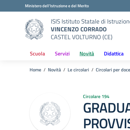
Vai ai contenuti
Vai al menu di navigazione
Vai al footer
Ministero dell'Istruzione e del Merito
ISIS Istituto Statale di Istruzio
VINCENZO CORRADO
CASTEL VOLTURNO (CE)
Scuola
Servizi
Novità
Didattica
Home
Novità
Le circolari
Circolari per doc
Circolare 194
GRADUA
PROVVIS