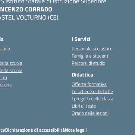
IS Istituto Statale di Istruzione Superiore
INCENZO CORRADO
ASTEL VOLTURNO (CE)
Visita la pagina iniziale della scuola
la
I Servizi
zione
Personale scolastico
Famiglie e studenti
della scuola
Percorsi di studio
della scuola
Didattica
nti
Offerta formativa
azione
Le schede didattiche
I progetti delle classi
Libri di testo
Orario delle lezioni
icy
Dichiarazione di accessibilità
Note legali