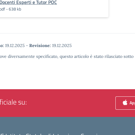
Docenti Esperti e Tutor POC
pdf - 638 kb
o:
19.12.2025
-
Revisione:
19.12.2025
ove diversamente specificato, questo articolo è stato rilasciato sott
iciale su:
App