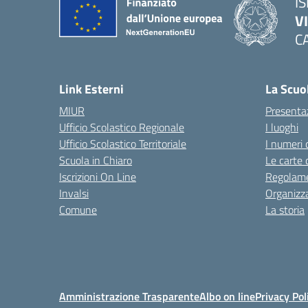
IS
V
C
— 
Link Esterni
La Scuo
MIUR
Presenta
Ufficio Scolastico Regionale
I luoghi
Ufficio Scolastico Territoriale
I numeri 
Scuola in Chiaro
Le carte 
Iscrizioni On Line
Regolame
Invalsi
Organizz
Comune
La storia
Amministrazione Trasparente
Albo on line
Privacy Pol