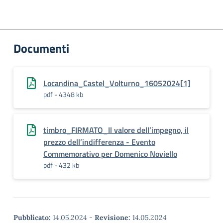
Documenti
Locandina_Castel_Volturno_16052024[1]
pdf - 4348 kb
timbro_FIRMATO_Il valore dell’impegno, il
prezzo dell’indifferenza - Evento
Commemorativo per Domenico Noviello
pdf - 432 kb
Pubblicato:
14.05.2024
-
Revisione:
14.05.2024