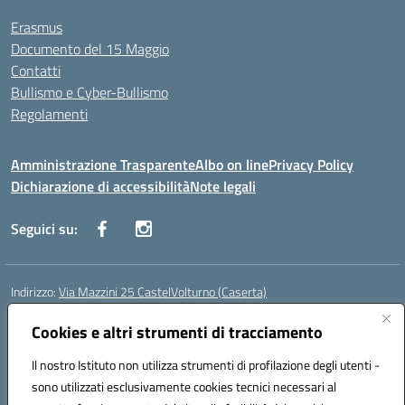
Erasmus
Documento del 15 Maggio
Contatti
Bullismo e Cyber-Bullismo
Regolamenti
Amministrazione Trasparente
Albo on line
Privacy Policy
Dichiarazione di accessibilità
Note legali
Seguici su:
Indirizzo:
Via Mazzini 25 CastelVolturno (Caserta)
Centralino:
0823763675
Email:
ceis014005@istruzione.it
Posta elettronica certificata (PEC):
Cookies e altri strumenti di tracciamento
ceis014005@pec.istruzione.it
Codice fiscale: 93063510619
Il nostro Istituto non utilizza strumenti di profilazione degli utenti -
Codice meccanografico:
CEIS014005
sono utilizzati esclusivamente cookies tecnici necessari al
Codice Indice delle Pubbliche Amministrazioni (IPA): istsc_ceis014005