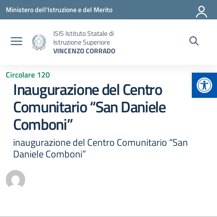
Vai ai contenuti
Vai al menu di navigazione
Vai al footer
Ministero dell'Istruzione e del Merito
ISIS Istituto Statale di
Istruzione Superiore
VINCENZO CORRADO
Apr
Circolare 120
Inaugurazione del Centro
Comunitario “San Daniele
Comboni”
inaugurazione del Centro Comunitario “San
Daniele Comboni”