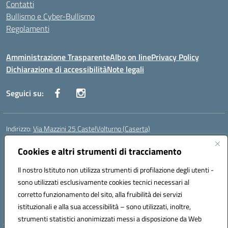
Contatti
Bullismo e Cyber-Bullismo
Regolamenti
Amministrazione Trasparente
Albo on line
Privacy Policy
Dichiarazione di accessibilità
Note legali
Seguici su:
Indirizzo:
Via Mazzini 25 CastelVolturno (Caserta)
Centralino:
0823763675
Email:
ceis014005@istruzione.it
Posta elettronica certificata (PEC):
Cookies e altri strumenti di tracciamento
ceis014005@pec.istruzione.it
Codice fiscale: 93063510619
Il nostro Istituto non utilizza strumenti di profilazione degli utenti -
Codice meccanografico:
CEIS014005
sono utilizzati esclusivamente cookies tecnici necessari al
Codice Indice delle Pubbliche Amministrazioni (IPA): istsc_ceis014005
corretto funzionamento del sito, alla fruibilità dei servizi
Codice unico di fatturazione (CUF): UOU8EW
istituzionali e alla sua accessibilità – sono utilizzati, inoltre,
strumenti statistici anonimizzati messi a disposizione da Web