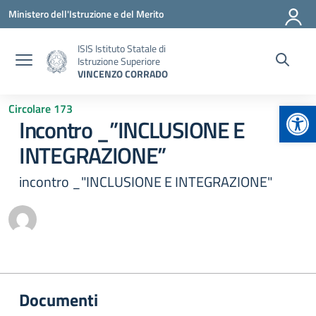
Vai ai contenuti
Vai al menu di navigazione
Vai al footer
Ministero dell'Istruzione e del Merito
ISIS Istituto Statale di
Istruzione Superiore
VINCENZO CORRADO
Apr
Circolare 173
Incontro _”INCLUSIONE E
INTEGRAZIONE”
incontro _"INCLUSIONE E INTEGRAZIONE"
Documenti