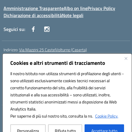
Amministrazione Trasparente
Albo on line
Privacy Policy
Dichiarazione di accessibilità
Note legali
Seguici su:
Indirizzo:
Via Mazzini 25 CastelVolturno (Caserta)
Centralino:
0823763675
Email:
ceis014005@istruzione.it
Posta elettronica certificata (PEC):
Cookies e altri strumenti di tracciamento
ceis014005@pec.istruzione.it
Codice fiscale: 93063510619
Il nostro Istituto non utilizza strumenti di profilazione degli utenti -
Codice meccanografico:
CEIS014005
sono utilizzati esclusivamente cookies tecnici necessari al
Codice Indice delle Pubbliche Amministrazioni (IPA): istsc_ceis014005
corretto funzionamento del sito, alla fruibilità dei servizi
Codice unico di fatturazione (CUF): UOU8EW
istituzionali e alla sua accessibilità – sono utilizzati, inoltre,
strumenti statistici anonimizzati messi a disposizione da Web
Analytics Italia.
Hosting & Powered by 3D Solution S.r.l.
Per saperne di più sul nostro sito, consulta la ns.
Cookie Policy.
Concept & Design by Designers Italia
Personalizza
Rifiuta tutto
Accettare tutto