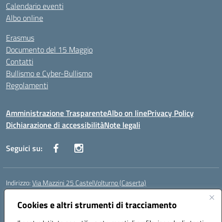
Calendario eventi
Albo online
Erasmus
Documento del 15 Maggio
Contatti
Bullismo e Cyber-Bullismo
Regolamenti
Amministrazione Trasparente
Albo on line
Privacy Policy
Dichiarazione di accessibilità
Note legali
Seguici su:
Indirizzo:
Via Mazzini 25 CastelVolturno (Caserta)
Centralino:
0823763675
Email:
ceis014005@istruzione.it
Posta elettronica certificata (PEC):
Cookies e altri strumenti di tracciamento
ceis014005@pec.istruzione.it
Codice fiscale: 93063510619