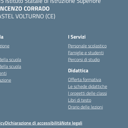
IS Istituto Statale di Istruzione Superiore
INCENZO CORRADO
ASTEL VOLTURNO (CE)
Visita la pagina iniziale della scuola
la
I Servizi
zione
Personale scolastico
Famiglie e studenti
della scuola
Percorsi di studio
della scuola
Didattica
nti
Offerta formativa
azione
Le schede didattiche
I progetti delle classi
Libri di testo
Orario delle lezioni
icy
Dichiarazione di accessibilità
Note legali