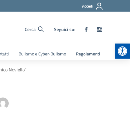
Accedi
Cerca
Seguici su:
Apr
tatti
Bullismo e Cyber-Bullismo
Regolamenti
nico Noviello”