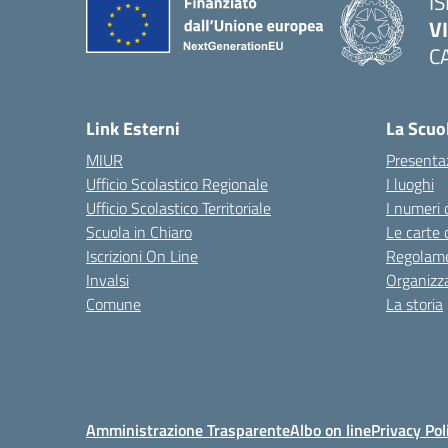
IS
V
C
— 
Link Esterni
La Scuo
MIUR
Presenta
Ufficio Scolastico Regionale
I luoghi
Ufficio Scolastico Territoriale
I numeri 
Scuola in Chiaro
Le carte 
Iscrizioni On Line
Regolame
Invalsi
Organizz
Comune
La storia
Amministrazione Trasparente
Albo on line
Privacy Pol