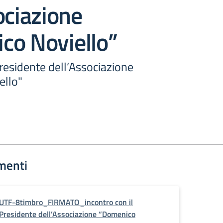
ociazione
co Noviello”
Presidente dell’Associazione
ello"
menti
UTF-8timbro_FIRMATO_incontro con il
Presidente dell’Associazione “Domenico