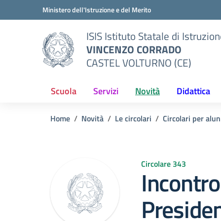
Vai ai contenuti
Vai al menu di navigazione
Vai al footer
Ministero dell'Istruzione e del Merito
ISIS Istituto Statale di Istruzio
VINCENZO CORRADO
CASTEL VOLTURNO (CE)
Scuola
Servizi
Novità
Didattica
Home
Novità
Le circolari
Circolari per alun
Circolare 343
Incontro 
Preside