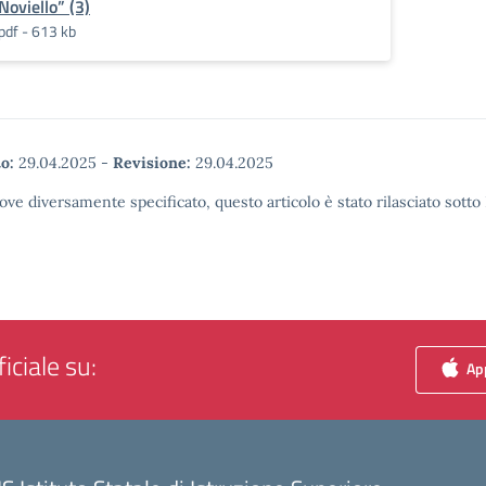
Noviello” (3)
pdf - 613 kb
o:
29.04.2025
-
Revisione:
29.04.2025
ove diversamente specificato, questo articolo è stato rilasciato sott
iciale su:
App