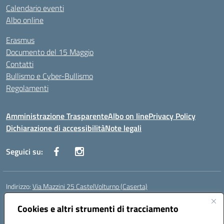
Calendario eventi
Albo online
Erasmus
Documento del 15 Maggio
Contatti
Bullismo e Cyber-Bullismo
Regolamenti
Amministrazione Trasparente
Albo on line
Privacy Policy
Dichiarazione di accessibilità
Note legali
Seguici su:
Indirizzo:
Via Mazzini 25 CastelVolturno (Caserta)
Centralino:
0823763675
Email:
ceis014005@istruzione.it
Posta elettronica certificata (PEC):
Cookies e altri strumenti di tracciamento
ceis014005@pec.istruzione.it