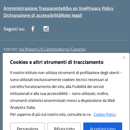
Amministrazione Trasparente
Albo on line
Privacy Policy
Dichiarazione di accessibilità
Note legali
Seguici su:
Indirizzo:
Via Mazzini 25 CastelVolturno (Caserta)
Centralino:
0823763675
Email:
ceis014005@istruzione.it
Posta elettronica certificata (PEC):
Cookies e altri strumenti di tracciamento
ceis014005@pec.istruzione.it
Codice fiscale: 93063510619
Il nostro Istituto non utilizza strumenti di profilazione degli utenti -
Codice meccanografico:
CEIS014005
sono utilizzati esclusivamente cookies tecnici necessari al
Codice Indice delle Pubbliche Amministrazioni (IPA): istsc_ceis014005
corretto funzionamento del sito, alla fruibilità dei servizi
Codice unico di fatturazione (CUF): UOU8EW
istituzionali e alla sua accessibilità – sono utilizzati, inoltre,
strumenti statistici anonimizzati messi a disposizione da Web
Analytics Italia.
Hosting & Powered by 3D Solution S.r.l.
Per saperne di più sul nostro sito, consulta la ns.
Cookie Policy.
Concept & Design by Designers Italia
Personalizza
Rifiuta tutto
Accettare tutto