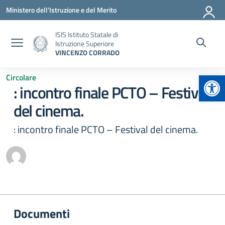
Vai ai contenuti
Vai al menu di navigazione
Vai al footer
Ministero dell'Istruzione e del Merito
ISIS Istituto Statale di
Istruzione Superiore
VINCENZO CORRADO
Apr
Circolare
: incontro finale PCTO – Festival
del cinema.
: incontro finale PCTO – Festival del cinema.
Documenti