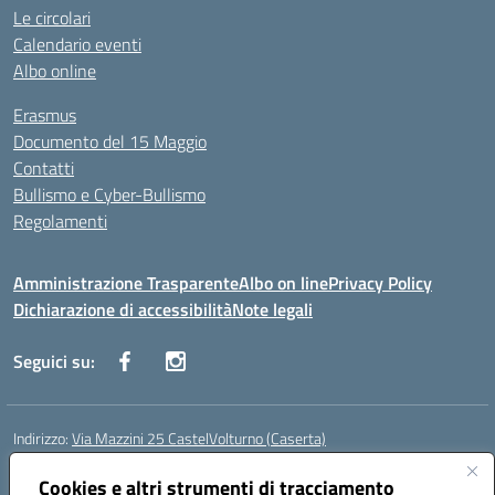
Le circolari
Calendario eventi
Albo online
Erasmus
Documento del 15 Maggio
Contatti
Bullismo e Cyber-Bullismo
Regolamenti
Amministrazione Trasparente
Albo on line
Privacy Policy
Dichiarazione di accessibilità
Note legali
Seguici su:
Indirizzo:
Via Mazzini 25 CastelVolturno (Caserta)
Centralino:
0823763675
Email:
ceis014005@istruzione.it
Posta elettronica certificata (PEC):
Cookies e altri strumenti di tracciamento
ceis014005@pec.istruzione.it