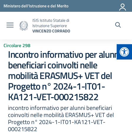
Vai ai contenuti
Vai al menu di navigazione
Vai al footer
Ministero dell'Istruzione e del Merito
ISIS Istituto Statale di
Istruzione Superiore
VINCENZO CORRADO
Apr
Circolare 298
Incontro informativo per alunni
beneficiari coinvolti nelle
mobilità ERASMUS+ VET del
Progetto n° 2024-1-IT01-
KA121-VET-000215822
incontro informativo per alunni beneficiari
coinvolti nelle mobilità ERASMUS+ VET del
Progetto n° 2024-1-IT01-KA121-VET-
000215822