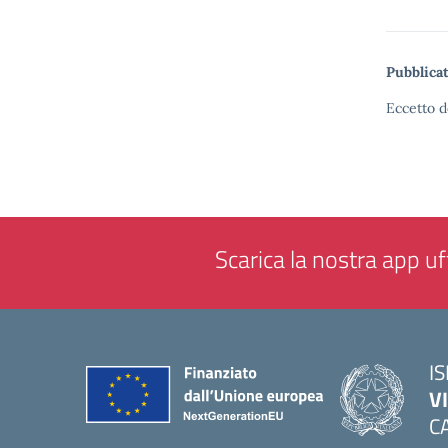
Pubblicat
Eccetto d
Scarica la nostra app uff
IS
V
C