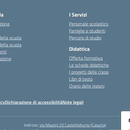
Visita la pagina iniziale della scuola
la
I Servizi
zione
Personale scolastico
Famiglie e studenti
della scuola
Percorsi di studio
della scuola
Didattica
nti
Offerta formativa
azione
Le schede didattiche
I progetti delle classi
Libri di testo
Orario delle lezioni
icy
Dichiarazione di accessibilità
Note legali
Indirizzo:
Via Mazzini 25 CastelVolturno (Caserta)