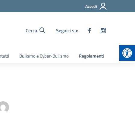
Accedi
Cerca
Seguici su:
Apr
tatti
Bullismo e Cyber-Bullismo
Regolamenti