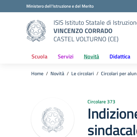
Vai ai contenuti
Vai al menu di navigazione
Vai al footer
Ministero dell'Istruzione e del Merito
ISIS Istituto Statale di Istruzio
VINCENZO CORRADO
CASTEL VOLTURNO (CE)
Scuola
Servizi
Novità
Didattica
Home
Novità
Le circolari
Circolari per alun
Circolare 373
Indizio
sindacale