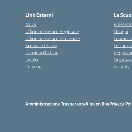
— 
Link Esterni
La Scuo
MIUR
Presenta
Ufficio Scolastico Regionale
I luoghi
Ufficio Scolastico Territoriale
I numeri 
Scuola in Chiaro
Le carte 
Iscrizioni On Line
Regolame
Invalsi
Organizz
Comune
La storia
Amministrazione Trasparente
Albo on line
Privacy Pol