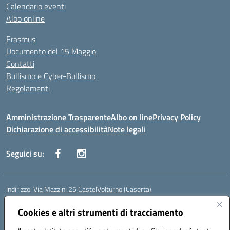
Calendario eventi
Albo online
Erasmus
Documento del 15 Maggio
Contatti
Bullismo e Cyber-Bullismo
Regolamenti
Amministrazione Trasparente
Albo on line
Privacy Policy
Dichiarazione di accessibilità
Note legali
Seguici su:
Indirizzo:
Via Mazzini 25 CastelVolturno (Caserta)
Centralino:
0823763675
Email:
ceis014005@istruzione.it
Posta elettronica certificata (PEC):
Cookies e altri strumenti di tracciamento
ceis014005@pec.istruzione.it
Codice fiscale: 93063510619