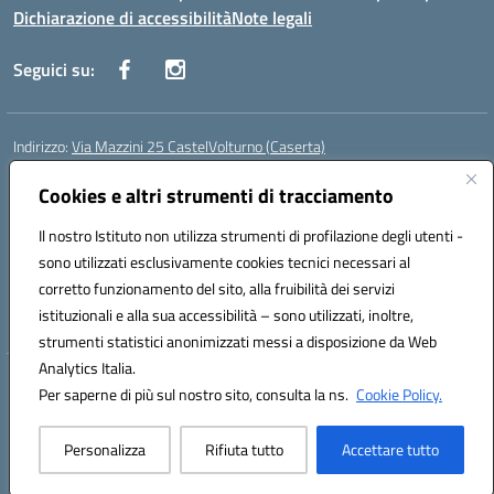
Dichiarazione di accessibilità
Note legali
Seguici su:
Indirizzo:
Via Mazzini 25 CastelVolturno (Caserta)
Centralino:
0823763675
Email:
ceis014005@istruzione.it
Posta elettronica certificata (PEC):
Cookies e altri strumenti di tracciamento
ceis014005@pec.istruzione.it
Codice fiscale: 93063510619
Il nostro Istituto non utilizza strumenti di profilazione degli utenti -
Codice meccanografico:
CEIS014005
sono utilizzati esclusivamente cookies tecnici necessari al
Codice Indice delle Pubbliche Amministrazioni (IPA): istsc_ceis014005
corretto funzionamento del sito, alla fruibilità dei servizi
Codice unico di fatturazione (CUF): UOU8EW
istituzionali e alla sua accessibilità – sono utilizzati, inoltre,
strumenti statistici anonimizzati messi a disposizione da Web
Analytics Italia.
Hosting & Powered by 3D Solution S.r.l.
Per saperne di più sul nostro sito, consulta la ns.
Cookie Policy.
Concept & Design by Designers Italia
Personalizza
Rifiuta tutto
Accettare tutto