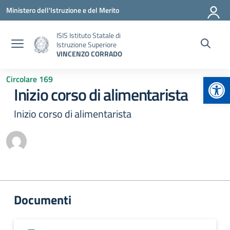
Vai ai contenuti
Vai al menu di navigazione
Vai al footer
Ministero dell'Istruzione e del Merito
ISIS Istituto Statale di
Istruzione Superiore
VINCENZO CORRADO
Apr
Circolare 169
Inizio corso di alimentarista
Inizio corso di alimentarista
Documenti