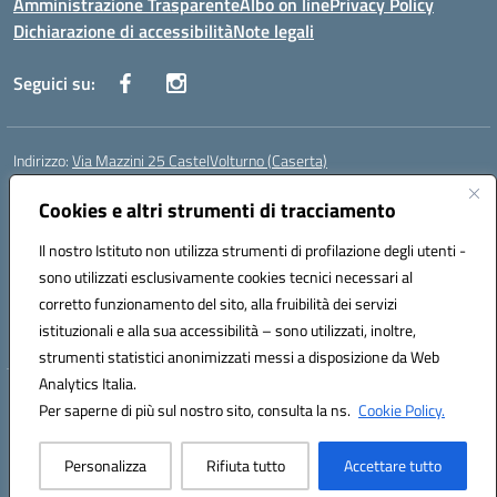
Amministrazione Trasparente
Albo on line
Privacy Policy
Dichiarazione di accessibilità
Note legali
Seguici su:
Indirizzo:
Via Mazzini 25 CastelVolturno (Caserta)
Centralino:
0823763675
Email:
ceis014005@istruzione.it
Posta elettronica certificata (PEC):
Cookies e altri strumenti di tracciamento
ceis014005@pec.istruzione.it
Codice fiscale: 93063510619
Il nostro Istituto non utilizza strumenti di profilazione degli utenti -
Codice meccanografico:
CEIS014005
sono utilizzati esclusivamente cookies tecnici necessari al
Codice Indice delle Pubbliche Amministrazioni (IPA): istsc_ceis014005
corretto funzionamento del sito, alla fruibilità dei servizi
Codice unico di fatturazione (CUF): UOU8EW
istituzionali e alla sua accessibilità – sono utilizzati, inoltre,
strumenti statistici anonimizzati messi a disposizione da Web
Analytics Italia.
Hosting & Powered by 3D Solution S.r.l.
Per saperne di più sul nostro sito, consulta la ns.
Cookie Policy.
Concept & Design by Designers Italia
Personalizza
Rifiuta tutto
Accettare tutto