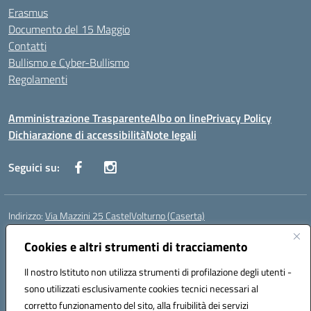
Erasmus
Documento del 15 Maggio
Contatti
Bullismo e Cyber-Bullismo
Regolamenti
Amministrazione Trasparente
Albo on line
Privacy Policy
Dichiarazione di accessibilità
Note legali
Seguici su:
Indirizzo:
Via Mazzini 25 CastelVolturno (Caserta)
Centralino:
0823763675
Email:
ceis014005@istruzione.it
Posta elettronica certificata (PEC):
Cookies e altri strumenti di tracciamento
ceis014005@pec.istruzione.it
Codice fiscale: 93063510619
Il nostro Istituto non utilizza strumenti di profilazione degli utenti -
Codice meccanografico:
CEIS014005
sono utilizzati esclusivamente cookies tecnici necessari al
Codice Indice delle Pubbliche Amministrazioni (IPA): istsc_ceis014005
corretto funzionamento del sito, alla fruibilità dei servizi