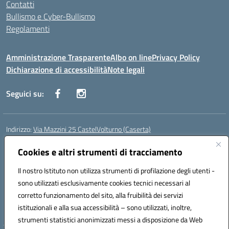
Contatti
Bullismo e Cyber-Bullismo
Regolamenti
Amministrazione Trasparente
Albo on line
Privacy Policy
Dichiarazione di accessibilità
Note legali
Seguici su:
Indirizzo:
Via Mazzini 25 CastelVolturno (Caserta)
Centralino:
0823763675
Email:
ceis014005@istruzione.it
Posta elettronica certificata (PEC):
Cookies e altri strumenti di tracciamento
ceis014005@pec.istruzione.it
Codice fiscale: 93063510619
Il nostro Istituto non utilizza strumenti di profilazione degli utenti -
Codice meccanografico:
CEIS014005
sono utilizzati esclusivamente cookies tecnici necessari al
Codice Indice delle Pubbliche Amministrazioni (IPA): istsc_ceis014005
corretto funzionamento del sito, alla fruibilità dei servizi
Codice unico di fatturazione (CUF): UOU8EW
istituzionali e alla sua accessibilità – sono utilizzati, inoltre,
strumenti statistici anonimizzati messi a disposizione da Web