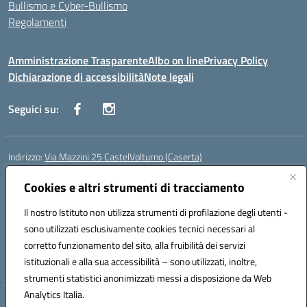
Bullismo e Cyber-Bullismo
Regolamenti
Amministrazione Trasparente
Albo on line
Privacy Policy
Dichiarazione di accessibilità
Note legali
Seguici su:
Indirizzo:
Via Mazzini 25 CastelVolturno (Caserta)
Centralino:
0823763675
Email:
ceis014005@istruzione.it
Posta elettronica certificata (PEC):
Cookies e altri strumenti di tracciamento
ceis014005@pec.istruzione.it
Codice fiscale: 93063510619
Il nostro Istituto non utilizza strumenti di profilazione degli utenti -
Codice meccanografico:
CEIS014005
sono utilizzati esclusivamente cookies tecnici necessari al
Codice Indice delle Pubbliche Amministrazioni (IPA): istsc_ceis014005
corretto funzionamento del sito, alla fruibilità dei servizi
Codice unico di fatturazione (CUF): UOU8EW
istituzionali e alla sua accessibilità – sono utilizzati, inoltre,
strumenti statistici anonimizzati messi a disposizione da Web
Analytics Italia.
Hosting & Powered by 3D Solution S.r.l.