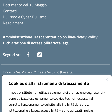
Documento del 15 Maggio
Contatti
Bullismo e Cyber-Bullismo
Regolamenti
Amministrazione Trasparente
Albo on line
Privacy Policy
Dichiarazione di accessibilità
Note legali
Seguici su:
Indirizzo:
Via Mazzini 25 CastelVolturno (Caserta)
Centralino:
0823763675
Email:
ceis014005@istruzione.it
Posta elettronica certificata (PEC):
Cookies e altri strumenti di tracciamento
ceis014005@pec.istruzione.it
Codice fiscale: 93063510619
Il nostro Istituto non utilizza strumenti di profilazione degli utenti -
Codice meccanografico:
CEIS014005
sono utilizzati esclusivamente cookies tecnici necessari al
Codice Indice delle Pubbliche Amministrazioni (IPA): istsc_ceis014005
corretto funzionamento del sito, alla fruibilità dei servizi
Codice unico di fatturazione (CUF): UOU8EW
istituzionali e alla sua accessibilità – sono utilizzati, inoltre,