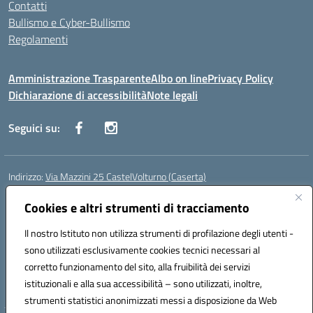
Contatti
Bullismo e Cyber-Bullismo
Regolamenti
Amministrazione Trasparente
Albo on line
Privacy Policy
Dichiarazione di accessibilità
Note legali
Seguici su:
Indirizzo:
Via Mazzini 25 CastelVolturno (Caserta)
Centralino:
0823763675
Email:
ceis014005@istruzione.it
Posta elettronica certificata (PEC):
Cookies e altri strumenti di tracciamento
ceis014005@pec.istruzione.it
Codice fiscale: 93063510619
Il nostro Istituto non utilizza strumenti di profilazione degli utenti -
Codice meccanografico:
CEIS014005
sono utilizzati esclusivamente cookies tecnici necessari al
Codice Indice delle Pubbliche Amministrazioni (IPA): istsc_ceis014005
corretto funzionamento del sito, alla fruibilità dei servizi
Codice unico di fatturazione (CUF): UOU8EW
istituzionali e alla sua accessibilità – sono utilizzati, inoltre,
strumenti statistici anonimizzati messi a disposizione da Web