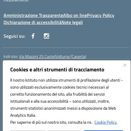
Amministrazione Trasparente
Albo on line
Privacy Policy
Dichiarazione di accessibilità
Note legali
Seguici su:
Indirizzo:
Via Mazzini 25 CastelVolturno (Caserta)
Centralino:
0823763675
Email:
ceis014005@istruzione.it
Posta elettronica certificata (PEC):
Cookies e altri strumenti di tracciamento
ceis014005@pec.istruzione.it
Codice fiscale: 93063510619
Il nostro Istituto non utilizza strumenti di profilazione degli utenti -
Codice meccanografico:
CEIS014005
sono utilizzati esclusivamente cookies tecnici necessari al
Codice Indice delle Pubbliche Amministrazioni (IPA): istsc_ceis014005
corretto funzionamento del sito, alla fruibilità dei servizi
Codice unico di fatturazione (CUF): UOU8EW
istituzionali e alla sua accessibilità – sono utilizzati, inoltre,
strumenti statistici anonimizzati messi a disposizione da Web
Analytics Italia.
Hosting & Powered by 3D Solution S.r.l.
Per saperne di più sul nostro sito, consulta la ns.
Cookie Policy.
Concept & Design by Designers Italia