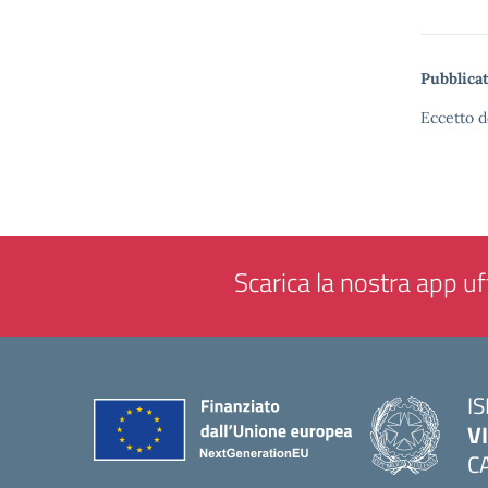
Pubblicat
Eccetto d
Scarica la nostra app uff
IS
V
C