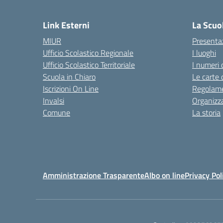
— 
Link Esterni
La Scuo
MIUR
Presenta
Ufficio Scolastico Regionale
I luoghi
Ufficio Scolastico Territoriale
I numeri 
Scuola in Chiaro
Le carte 
Iscrizioni On Line
Regolame
Invalsi
Organizz
Comune
La storia
Amministrazione Trasparente
Albo on line
Privacy Pol