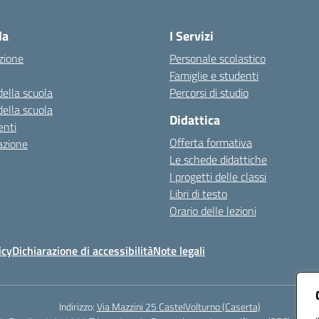
Visita la pagina iniziale della scuola
la
I Servizi
zione
Personale scolastico
Famiglie e studenti
della scuola
Percorsi di studio
della scuola
Didattica
nti
Offerta formativa
azione
Le schede didattiche
I progetti delle classi
Libri di testo
Orario delle lezioni
icy
Dichiarazione di accessibilità
Note legali
Indirizzo:
Via Mazzini 25 CastelVolturno (Caserta)