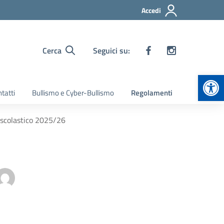
Accedi
Cerca
Seguici su:
Apr
tatti
Bullismo e Cyber-Bullismo
Regolamenti
 scolastico 2025/26