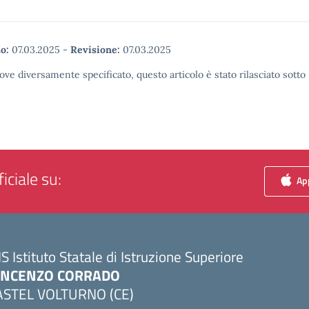
o:
07.03.2025
-
Revisione:
07.03.2025
ove diversamente specificato, questo articolo è stato rilasciato sott
iciale su:
App
IS Istituto Statale di Istruzione Superiore
INCENZO CORRADO
ASTEL VOLTURNO (CE)