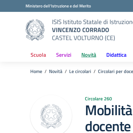
Vai ai contenuti
Vai al menu di navigazione
Vai al footer
Ministero dell'Istruzione e del Merito
ISIS Istituto Statale di Istruzio
VINCENZO CORRADO
CASTEL VOLTURNO (CE)
Scuola
Servizi
Novità
Didattica
Home
Novità
Le circolari
Circolari per doc
Circolare 260
Mobilità
docente