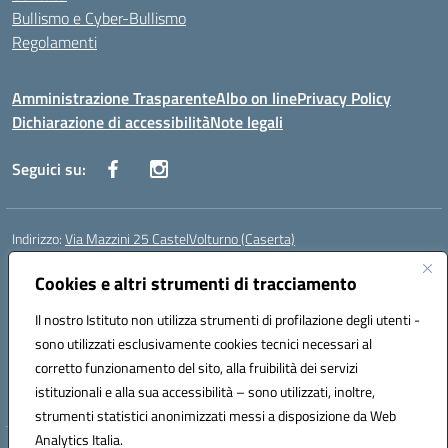
Bullismo e Cyber-Bullismo
Regolamenti
Amministrazione Trasparente
Albo on line
Privacy Policy
Dichiarazione di accessibilità
Note legali
Seguici su:
Indirizzo:
Via Mazzini 25 CastelVolturno (Caserta)
Centralino:
0823763675
Email:
ceis014005@istruzione.it
Posta elettronica certificata (PEC):
Cookies e altri strumenti di tracciamento
ceis014005@pec.istruzione.it
Codice fiscale: 93063510619
Il nostro Istituto non utilizza strumenti di profilazione degli utenti -
Codice meccanografico:
CEIS014005
sono utilizzati esclusivamente cookies tecnici necessari al
Codice Indice delle Pubbliche Amministrazioni (IPA): istsc_ceis014005
corretto funzionamento del sito, alla fruibilità dei servizi
Codice unico di fatturazione (CUF): UOU8EW
istituzionali e alla sua accessibilità – sono utilizzati, inoltre,
strumenti statistici anonimizzati messi a disposizione da Web
Analytics Italia.