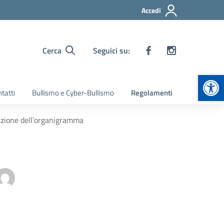
Accedi
Cerca
Seguici su:
Apr
tatti
Bullismo e Cyber-Bullismo
Regolamenti
izione dell’organigramma