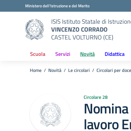
Vai ai contenuti
Vai al menu di navigazione
Vai al footer
Ministero dell'Istruzione e del Merito
ISIS Istituto Statale di Istruzio
VINCENZO CORRADO
CASTEL VOLTURNO (CE)
Scuola
Servizi
Novità
Didattica
Home
Novità
Le circolari
Circolari per doc
Circolare 28
Nomina 
lavoro 