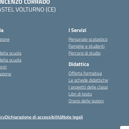
INCENZO CORRADO
ASTEL VOLTURNO (CE)
Visita la pagina iniziale della scuola
la
I Servizi
zione
Personale scolastico
Famiglie e studenti
della scuola
Percorsi di studio
della scuola
Didattica
nti
Offerta formativa
azione
Le schede didattiche
I progetti delle classi
Libri di testo
Orario delle lezioni
icy
Dichiarazione di accessibilità
Note legali