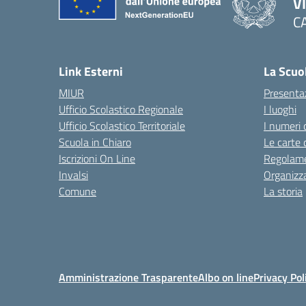
V
C
— 
Link Esterni
La Scuo
MIUR
Presenta
Ufficio Scolastico Regionale
I luoghi
Ufficio Scolastico Territoriale
I numeri 
Scuola in Chiaro
Le carte 
Iscrizioni On Line
Regolame
Invalsi
Organizz
Comune
La storia
Amministrazione Trasparente
Albo on line
Privacy Pol