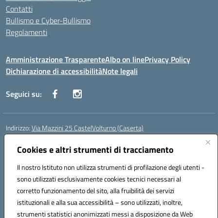
Contatti
Bullismo e Cyber-Bullismo
Regolamenti
Amministrazione Trasparente
Albo on line
Privacy Policy
Dichiarazione di accessibilità
Note legali
Seguici su:
Indirizzo:
Via Mazzini 25 CastelVolturno (Caserta)
Centralino:
0823763675
Email:
ceis014005@istruzione.it
Posta elettronica certificata (PEC):
Cookies e altri strumenti di tracciamento
ceis014005@pec.istruzione.it
Codice fiscale: 93063510619
Il nostro Istituto non utilizza strumenti di profilazione degli utenti -
Codice meccanografico:
CEIS014005
sono utilizzati esclusivamente cookies tecnici necessari al
Codice Indice delle Pubbliche Amministrazioni (IPA): istsc_ceis014005
corretto funzionamento del sito, alla fruibilità dei servizi
Codice unico di fatturazione (CUF): UOU8EW
istituzionali e alla sua accessibilità – sono utilizzati, inoltre,
strumenti statistici anonimizzati messi a disposizione da Web