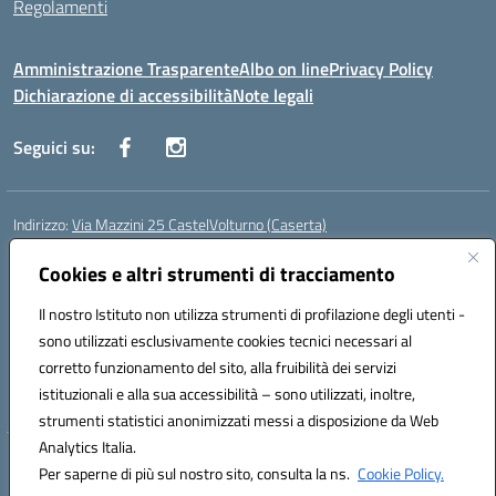
Regolamenti
Amministrazione Trasparente
Albo on line
Privacy Policy
Dichiarazione di accessibilità
Note legali
Seguici su:
Indirizzo:
Via Mazzini 25 CastelVolturno (Caserta)
Centralino:
0823763675
Email:
ceis014005@istruzione.it
Posta elettronica certificata (PEC):
Cookies e altri strumenti di tracciamento
ceis014005@pec.istruzione.it
Codice fiscale: 93063510619
Il nostro Istituto non utilizza strumenti di profilazione degli utenti -
Codice meccanografico:
CEIS014005
sono utilizzati esclusivamente cookies tecnici necessari al
Codice Indice delle Pubbliche Amministrazioni (IPA): istsc_ceis014005
corretto funzionamento del sito, alla fruibilità dei servizi
Codice unico di fatturazione (CUF): UOU8EW
istituzionali e alla sua accessibilità – sono utilizzati, inoltre,
strumenti statistici anonimizzati messi a disposizione da Web
Analytics Italia.
Hosting & Powered by 3D Solution S.r.l.
Per saperne di più sul nostro sito, consulta la ns.
Cookie Policy.
Concept & Design by Designers Italia