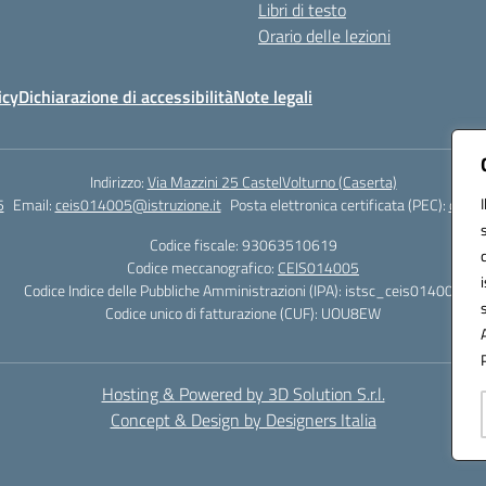
Libri di testo
Orario delle lezioni
icy
Dichiarazione di accessibilità
Note legali
Indirizzo:
Via Mazzini 25 CastelVolturno (Caserta)
5
Email:
ceis014005@istruzione.it
Posta elettronica certificata (PEC):
ceis0
Codice fiscale: 93063510619
Codice meccanografico:
CEIS014005
Codice Indice delle Pubbliche Amministrazioni (IPA): istsc_ceis014005
Codice unico di fatturazione (CUF): UOU8EW
Hosting & Powered by 3D Solution S.r.l.
Concept & Design by Designers Italia