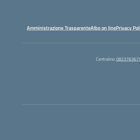
Amministrazione Trasparente
Albo on line
Privacy Pol
Centralino:
082376367