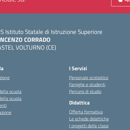
IS Istituto Statale di Istruzione Superiore
INCENZO CORRADO
ASTEL VOLTURNO (CE)
Visita la pagina iniziale della scuola
la
I Servizi
zione
Personale scolastico
Famiglie e studenti
della scuola
Percorsi di studio
della scuola
Didattica
nti
Offerta formativa
azione
Le schede didattiche
I progetti delle classi