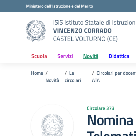
Vai ai contenuti
Vai al menu di navigazione
Vai al footer
Ministero dell'Istruzione e del Merito
ISIS Istituto Statale di Istruzio
VINCENZO CORRADO
CASTEL VOLTURNO (CE)
Scuola
Servizi
Novità
Didattica
Home
Le
Circolari per docen
Novità
circolari
ATA
Circolare 373
Nomina r