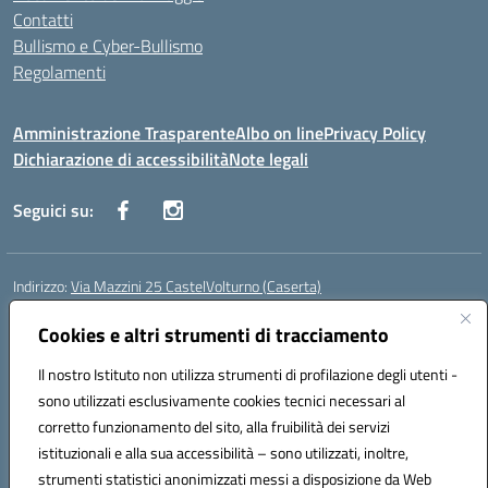
Contatti
Bullismo e Cyber-Bullismo
Regolamenti
Amministrazione Trasparente
Albo on line
Privacy Policy
Dichiarazione di accessibilità
Note legali
Seguici su:
Indirizzo:
Via Mazzini 25 CastelVolturno (Caserta)
Centralino:
0823763675
Email:
ceis014005@istruzione.it
Posta elettronica certificata (PEC):
Cookies e altri strumenti di tracciamento
ceis014005@pec.istruzione.it
Codice fiscale: 93063510619
Il nostro Istituto non utilizza strumenti di profilazione degli utenti -
Codice meccanografico:
CEIS014005
sono utilizzati esclusivamente cookies tecnici necessari al
Codice Indice delle Pubbliche Amministrazioni (IPA): istsc_ceis014005
corretto funzionamento del sito, alla fruibilità dei servizi
Codice unico di fatturazione (CUF): UOU8EW
istituzionali e alla sua accessibilità – sono utilizzati, inoltre,
strumenti statistici anonimizzati messi a disposizione da Web