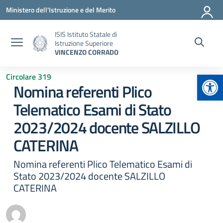
Vai ai contenuti
Vai al menu di navigazione
Vai al footer
Ministero dell'Istruzione e del Merito
ISIS Istituto Statale di
Istruzione Superiore
VINCENZO CORRADO
Apr
Circolare 319
Nomina referenti Plico
Telematico Esami di Stato
2023/2024 docente SALZILLO
CATERINA
Nomina referenti Plico Telematico Esami di
Stato 2023/2024 docente SALZILLO
CATERINA