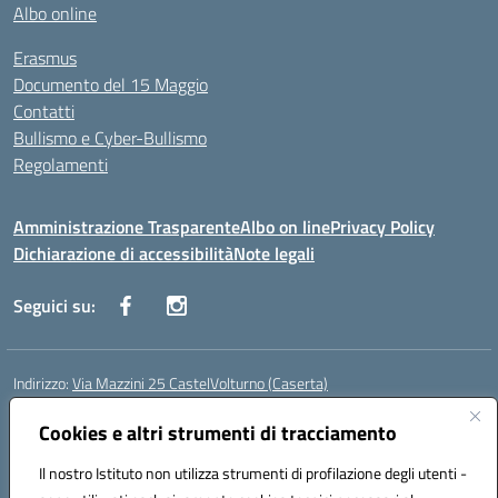
Albo online
Erasmus
Documento del 15 Maggio
Contatti
Bullismo e Cyber-Bullismo
Regolamenti
Amministrazione Trasparente
Albo on line
Privacy Policy
Dichiarazione di accessibilità
Note legali
Seguici su:
Indirizzo:
Via Mazzini 25 CastelVolturno (Caserta)
Centralino:
0823763675
Email:
ceis014005@istruzione.it
Posta elettronica certificata (PEC):
Cookies e altri strumenti di tracciamento
ceis014005@pec.istruzione.it
Codice fiscale: 93063510619
Il nostro Istituto non utilizza strumenti di profilazione degli utenti -
Codice meccanografico:
CEIS014005