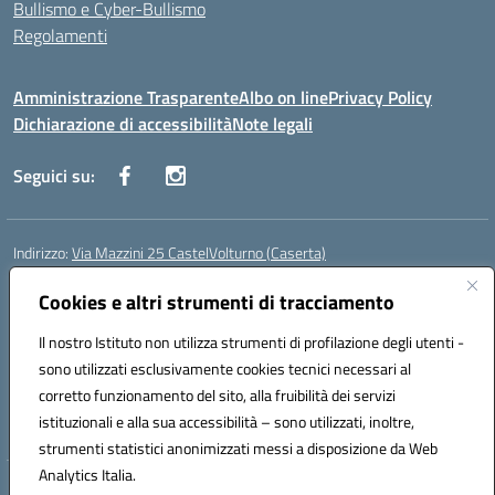
Bullismo e Cyber-Bullismo
Regolamenti
Amministrazione Trasparente
Albo on line
Privacy Policy
Dichiarazione di accessibilità
Note legali
Seguici su:
Indirizzo:
Via Mazzini 25 CastelVolturno (Caserta)
Centralino:
0823763675
Email:
ceis014005@istruzione.it
Posta elettronica certificata (PEC):
Cookies e altri strumenti di tracciamento
ceis014005@pec.istruzione.it
Codice fiscale: 93063510619
Il nostro Istituto non utilizza strumenti di profilazione degli utenti -
Codice meccanografico:
CEIS014005
sono utilizzati esclusivamente cookies tecnici necessari al
Codice Indice delle Pubbliche Amministrazioni (IPA): istsc_ceis014005
corretto funzionamento del sito, alla fruibilità dei servizi
Codice unico di fatturazione (CUF): UOU8EW
istituzionali e alla sua accessibilità – sono utilizzati, inoltre,
strumenti statistici anonimizzati messi a disposizione da Web
Analytics Italia.
Hosting & Powered by 3D Solution S.r.l.