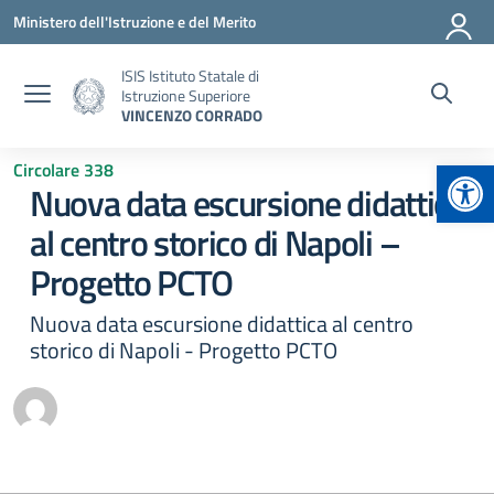
Vai ai contenuti
Vai al menu di navigazione
Vai al footer
Ministero dell'Istruzione e del Merito
ISIS Istituto Statale di
Istruzione Superiore
VINCENZO CORRADO
Apr
Circolare 338
Nuova data escursione didattica
al centro storico di Napoli –
Progetto PCTO
Nuova data escursione didattica al centro
storico di Napoli - Progetto PCTO