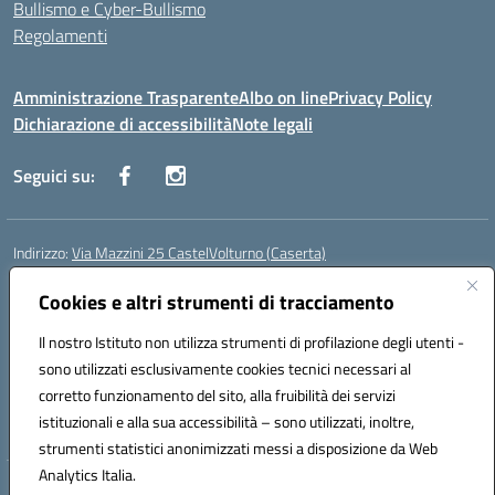
Bullismo e Cyber-Bullismo
Regolamenti
Amministrazione Trasparente
Albo on line
Privacy Policy
Dichiarazione di accessibilità
Note legali
Seguici su:
Indirizzo:
Via Mazzini 25 CastelVolturno (Caserta)
Centralino:
0823763675
Email:
ceis014005@istruzione.it
Posta elettronica certificata (PEC):
Cookies e altri strumenti di tracciamento
ceis014005@pec.istruzione.it
Codice fiscale: 93063510619
Il nostro Istituto non utilizza strumenti di profilazione degli utenti -
Codice meccanografico:
CEIS014005
sono utilizzati esclusivamente cookies tecnici necessari al
Codice Indice delle Pubbliche Amministrazioni (IPA): istsc_ceis014005
corretto funzionamento del sito, alla fruibilità dei servizi
Codice unico di fatturazione (CUF): UOU8EW
istituzionali e alla sua accessibilità – sono utilizzati, inoltre,
strumenti statistici anonimizzati messi a disposizione da Web
Analytics Italia.
Hosting & Powered by 3D Solution S.r.l.