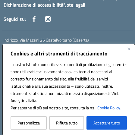
Dichiarazione di accessibilità
Note legali
Seguici su:
Indirizzo:
Via Mazzini 25 CastelVolturno (Caserta)
Centralino:
0823763675
Email:
ceis014005@istruzione.it
Posta elettronica certificata (PEC):
Cookies e altri strumenti di tracciamento
ceis014005@pec.istruzione.it
Codice fiscale: 93063510619
Il nostro Istituto non utilizza strumenti di profilazione degli utenti -
Codice meccanografico:
CEIS014005
sono utilizzati esclusivamente cookies tecnici necessari al
Codice Indice delle Pubbliche Amministrazioni (IPA): istsc_ceis014005
corretto funzionamento del sito, alla fruibilità dei servizi
Codice unico di fatturazione (CUF): UOU8EW
istituzionali e alla sua accessibilità – sono utilizzati, inoltre,
strumenti statistici anonimizzati messi a disposizione da Web
Analytics Italia.
Hosting & Powered by 3D Solution S.r.l.
Per saperne di più sul nostro sito, consulta la ns.
Cookie Policy.
Concept & Design by Designers Italia
Personalizza
Rifiuta tutto
Accettare tutto