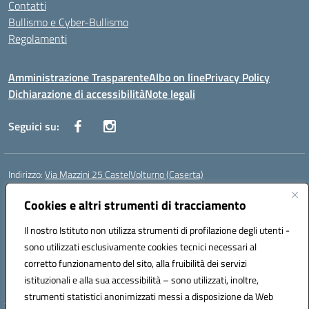
Contatti
Bullismo e Cyber-Bullismo
Regolamenti
Amministrazione Trasparente
Albo on line
Privacy Policy
Dichiarazione di accessibilità
Note legali
Seguici su:
Indirizzo:
Via Mazzini 25 CastelVolturno (Caserta)
Centralino:
0823763675
Email:
ceis014005@istruzione.it
Posta elettronica certificata (PEC):
Cookies e altri strumenti di tracciamento
ceis014005@pec.istruzione.it
Codice fiscale: 93063510619
Il nostro Istituto non utilizza strumenti di profilazione degli utenti -
Codice meccanografico:
CEIS014005
sono utilizzati esclusivamente cookies tecnici necessari al
Codice Indice delle Pubbliche Amministrazioni (IPA): istsc_ceis014005
corretto funzionamento del sito, alla fruibilità dei servizi
Codice unico di fatturazione (CUF): UOU8EW
istituzionali e alla sua accessibilità – sono utilizzati, inoltre,
strumenti statistici anonimizzati messi a disposizione da Web