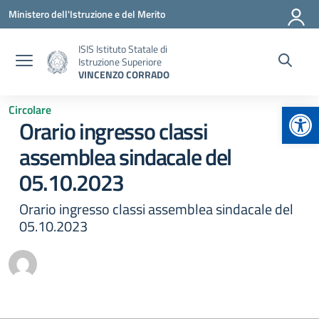
Vai ai contenuti
Vai al menu di navigazione
Vai al footer
Ministero dell'Istruzione e del Merito
ISIS Istituto Statale di
Istruzione Superiore
VINCENZO CORRADO
Apr
Circolare
Orario ingresso classi
assemblea sindacale del
05.10.2023
Orario ingresso classi assemblea sindacale del
05.10.2023