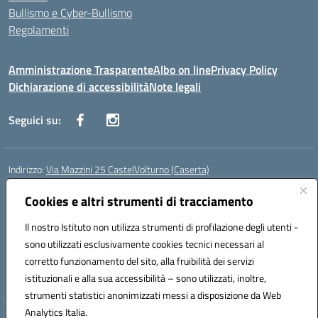
Bullismo e Cyber-Bullismo
Regolamenti
Amministrazione Trasparente
Albo on line
Privacy Policy
Dichiarazione di accessibilità
Note legali
Seguici su:
Indirizzo:
Via Mazzini 25 CastelVolturno (Caserta)
Centralino:
0823763675
Email:
ceis014005@istruzione.it
Posta elettronica certificata (PEC):
Cookies e altri strumenti di tracciamento
ceis014005@pec.istruzione.it
Codice fiscale: 93063510619
Il nostro Istituto non utilizza strumenti di profilazione degli utenti -
Codice meccanografico:
CEIS014005
sono utilizzati esclusivamente cookies tecnici necessari al
Codice Indice delle Pubbliche Amministrazioni (IPA): istsc_ceis014005
corretto funzionamento del sito, alla fruibilità dei servizi
Codice unico di fatturazione (CUF): UOU8EW
istituzionali e alla sua accessibilità – sono utilizzati, inoltre,
strumenti statistici anonimizzati messi a disposizione da Web
Analytics Italia.