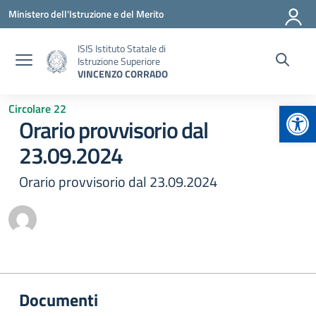
Vai ai contenuti
Vai al menu di navigazione
Vai al footer
Ministero dell'Istruzione e del Merito
ISIS Istituto Statale di
Istruzione Superiore
VINCENZO CORRADO
Apr
Circolare 22
Orario provvisorio dal
23.09.2024
Orario provvisorio dal 23.09.2024
Documenti