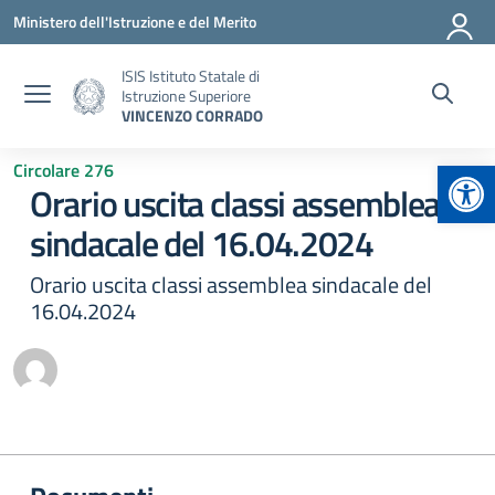
Vai ai contenuti
Vai al menu di navigazione
Vai al footer
Ministero dell'Istruzione e del Merito
ISIS Istituto Statale di
Istruzione Superiore
VINCENZO CORRADO
Apr
Circolare 276
Orario uscita classi assemblea
sindacale del 16.04.2024
Orario uscita classi assemblea sindacale del
16.04.2024