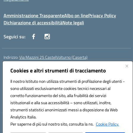
Amministrazione Trasparente
Albo on line
Privacy Policy
Dichiarazione di accessibilità
Note legali
Seguici su:
Indirizzo:
Via Mazzini 25 CastelVolturno (Caserta)
Centralino:
0823763675
Email:
ceis014005@istruzione.it
Posta elettronica certificata (PEC):
Cookies e altri strumenti di tracciamento
ceis014005@pec.istruzione.it
Codice fiscale: 93063510619
Il nostro Istituto non utilizza strumenti di profilazione degli utenti -
Codice meccanografico:
CEIS014005
sono utilizzati esclusivamente cookies tecnici necessari al
Codice Indice delle Pubbliche Amministrazioni (IPA): istsc_ceis014005
corretto funzionamento del sito, alla fruibilità dei servizi
Codice unico di fatturazione (CUF): UOU8EW
istituzionali e alla sua accessibilità – sono utilizzati, inoltre,
strumenti statistici anonimizzati messi a disposizione da Web
Analytics Italia.
Hosting & Powered by 3D Solution S.r.l.
Per saperne di più sul nostro sito, consulta la ns.
Cookie Policy.
Concept & Design by Designers Italia