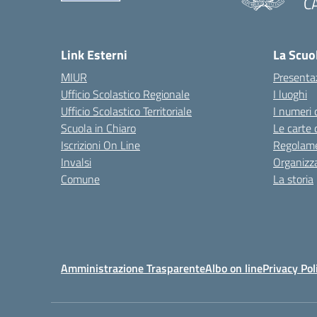
C
— 
Link Esterni
La Scuo
MIUR
Presenta
Ufficio Scolastico Regionale
I luoghi
Ufficio Scolastico Territoriale
I numeri 
Scuola in Chiaro
Le carte 
Iscrizioni On Line
Regolame
Invalsi
Organizz
Comune
La storia
Amministrazione Trasparente
Albo on line
Privacy Pol