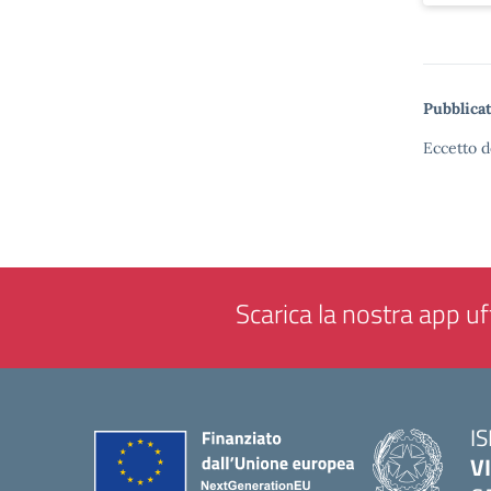
Pubblicat
Eccetto d
Scarica la nostra app uff
IS
V