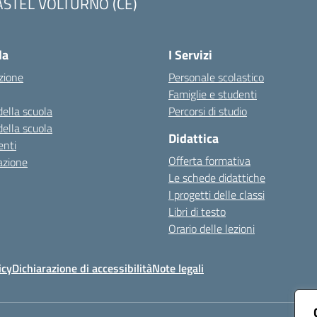
ASTEL VOLTURNO (CE)
Visita la pagina iniziale della scuola
la
I Servizi
zione
Personale scolastico
Famiglie e studenti
della scuola
Percorsi di studio
della scuola
Didattica
nti
Offerta formativa
azione
Le schede didattiche
I progetti delle classi
Libri di testo
Orario delle lezioni
icy
Dichiarazione di accessibilità
Note legali