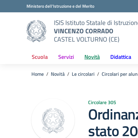
Vai ai contenuti
Vai al menu di navigazione
Vai al footer
Ministero dell'Istruzione e del Merito
ISIS Istituto Statale di Istruzio
VINCENZO CORRADO
CASTEL VOLTURNO (CE)
Scuola
Servizi
Novità
Didattica
Home
Novità
Le circolari
Circolari per alun
Circolare 305
Ordinan
stato 2