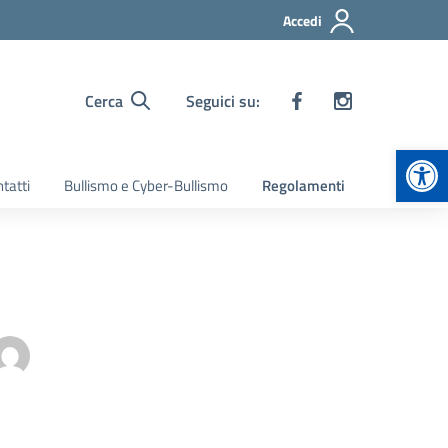
Accedi
Cerca
Seguici su:
Apr
tatti
Bullismo e Cyber-Bullismo
Regolamenti