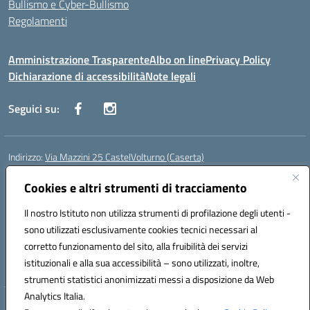
Bullismo e Cyber-Bullismo
Regolamenti
Amministrazione Trasparente
Albo on line
Privacy Policy
Dichiarazione di accessibilità
Note legali
Seguici su:
Indirizzo:
Via Mazzini 25 CastelVolturno (Caserta)
Centralino:
0823763675
Email:
ceis014005@istruzione.it
Posta elettronica certificata (PEC):
Cookies e altri strumenti di tracciamento
ceis014005@pec.istruzione.it
Codice fiscale: 93063510619
Il nostro Istituto non utilizza strumenti di profilazione degli utenti -
Codice meccanografico:
CEIS014005
sono utilizzati esclusivamente cookies tecnici necessari al
Codice Indice delle Pubbliche Amministrazioni (IPA): istsc_ceis014005
corretto funzionamento del sito, alla fruibilità dei servizi
Codice unico di fatturazione (CUF): UOU8EW
istituzionali e alla sua accessibilità – sono utilizzati, inoltre,
strumenti statistici anonimizzati messi a disposizione da Web
Analytics Italia.
Hosting & Powered by 3D Solution S.r.l.