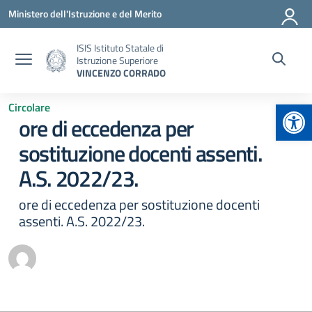
Vai ai contenuti
Vai al menu di navigazione
Vai al footer
Ministero dell'Istruzione e del Merito
ISIS Istituto Statale di
Istruzione Superiore
VINCENZO CORRADO
Apr
Circolare
ore di eccedenza per
sostituzione docenti assenti.
A.S. 2022/23.
ore di eccedenza per sostituzione docenti
assenti. A.S. 2022/23.