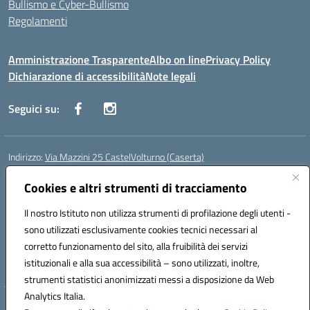
Bullismo e Cyber-Bullismo
Regolamenti
Amministrazione Trasparente
Albo on line
Privacy Policy
Dichiarazione di accessibilità
Note legali
Seguici su:
Indirizzo:
Via Mazzini 25 CastelVolturno (Caserta)
Centralino:
0823763675
Email:
ceis014005@istruzione.it
Posta elettronica certificata (PEC):
Cookies e altri strumenti di tracciamento
ceis014005@pec.istruzione.it
Codice fiscale: 93063510619
Il nostro Istituto non utilizza strumenti di profilazione degli utenti -
Codice meccanografico:
CEIS014005
sono utilizzati esclusivamente cookies tecnici necessari al
Codice Indice delle Pubbliche Amministrazioni (IPA): istsc_ceis014005
corretto funzionamento del sito, alla fruibilità dei servizi
Codice unico di fatturazione (CUF): UOU8EW
istituzionali e alla sua accessibilità – sono utilizzati, inoltre,
strumenti statistici anonimizzati messi a disposizione da Web
Analytics Italia.
Hosting & Powered by 3D Solution S.r.l.