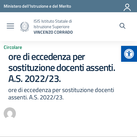
Vai ai contenuti
Vai al menu di navigazione
Vai al footer
Ministero dell'Istruzione e del Merito
ISIS Istituto Statale di
Istruzione Superiore
VINCENZO CORRADO
Apr
Circolare
ore di eccedenza per
sostituzione docenti assenti.
A.S. 2022/23.
ore di eccedenza per sostituzione docenti
assenti. A.S. 2022/23.