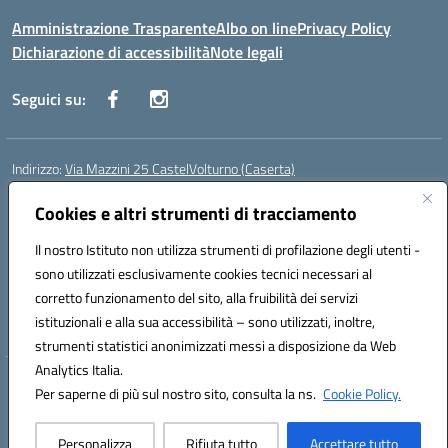
Amministrazione Trasparente
Albo on line
Privacy Policy
Dichiarazione di accessibilità
Note legali
Seguici su:
Indirizzo:
Via Mazzini 25 CastelVolturno (Caserta)
Centralino:
0823763675
Email:
ceis014005@istruzione.it
Posta elettronica certificata (PEC):
Cookies e altri strumenti di tracciamento
ceis014005@pec.istruzione.it
Codice fiscale: 93063510619
Il nostro Istituto non utilizza strumenti di profilazione degli utenti -
Codice meccanografico:
CEIS014005
sono utilizzati esclusivamente cookies tecnici necessari al
Codice Indice delle Pubbliche Amministrazioni (IPA): istsc_ceis014005
corretto funzionamento del sito, alla fruibilità dei servizi
Codice unico di fatturazione (CUF): UOU8EW
istituzionali e alla sua accessibilità – sono utilizzati, inoltre,
strumenti statistici anonimizzati messi a disposizione da Web
Analytics Italia.
Hosting & Powered by 3D Solution S.r.l.
Per saperne di più sul nostro sito, consulta la ns.
Cookie Policy.
Concept & Design by Designers Italia
Personalizza
Rifiuta tutto
Accettare tutto