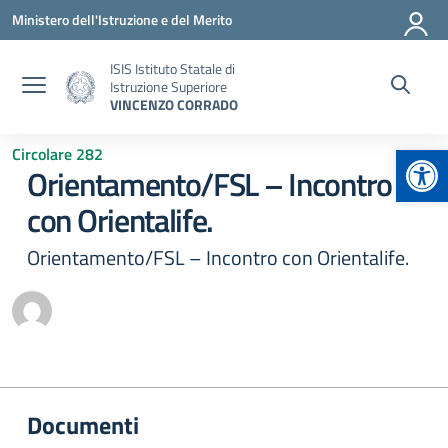
Vai ai contenuti
Vai al menu di navigazione
Vai al footer
Ministero dell'Istruzione e del Merito
ISIS Istituto Statale di
Istruzione Superiore
VINCENZO CORRADO
Apr
Circolare 282
Orientamento/FSL – Incontro
con Orientalife.
Orientamento/FSL – Incontro con Orientalife.
Documenti