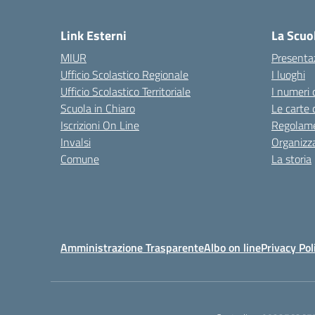
— 
Link Esterni
La Scuo
MIUR
Presenta
Ufficio Scolastico Regionale
I luoghi
Ufficio Scolastico Territoriale
I numeri 
Scuola in Chiaro
Le carte 
Iscrizioni On Line
Regolame
Invalsi
Organizz
Comune
La storia
Amministrazione Trasparente
Albo on line
Privacy Pol