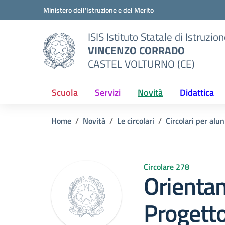
Vai ai contenuti
Vai al menu di navigazione
Vai al footer
Ministero dell'Istruzione e del Merito
ISIS Istituto Statale di Istruzio
VINCENZO CORRADO
CASTEL VOLTURNO (CE)
Scuola
Servizi
Novità
Didattica
Home
Novità
Le circolari
Circolari per alun
Circolare 278
Orienta
Progett