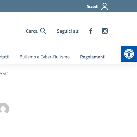
Accedi
Cerca
Seguici su:
Apr
tatti
Bullismo e Cyber-Bullismo
Regolamenti
OSSO.