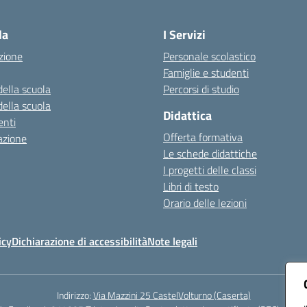
Visita la pagina iniziale della scuola
la
I Servizi
zione
Personale scolastico
Famiglie e studenti
della scuola
Percorsi di studio
della scuola
Didattica
nti
Offerta formativa
azione
Le schede didattiche
I progetti delle classi
Libri di testo
Orario delle lezioni
icy
Dichiarazione di accessibilità
Note legali
Indirizzo:
Via Mazzini 25 CastelVolturno (Caserta)