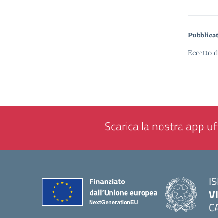
Pubblicat
Eccetto d
Scarica la nostra app uff
IS
V
C