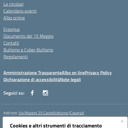
Le circolari
Calendario eventi
Albo online
Erasmus
Documento del 15 Maggio
Contatti
Bullismo e Cyber-Bullismo
Regolamenti
Amministrazione Trasparente
Albo on line
Privacy Policy
Dichiarazione di accessibilità
Note legali
Seguici su:
Indirizzo:
Via Mazzini 25 CastelVolturno (Caserta)
Centralino:
0823763675
Email:
ceis014005@istruzione.it
Posta elettronica certificata (PEC):
Cookies e altri strumenti di tracciamento
ceis014005@pec.istruzione.it