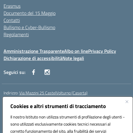
Erasmus
Documento del 15 Maggio
Contatti
Bullismo e Cyber-Bullismo
Regolamenti
Amministrazione Trasparente
Albo on line
Privacy Policy
Dichiarazione di accessibilità
Note legali
Seguici su:
Indirizzo:
Via Mazzini 25 CastelVolturno (Caserta)
Centralino:
0823763675
Email:
ceis014005@istruzione.it
Posta elettronica certificata (PEC):
Cookies e altri strumenti di tracciamento
ceis014005@pec.istruzione.it
Codice fiscale: 93063510619
Il nostro Istituto non utilizza strumenti di profilazione degli utenti -
Codice meccanografico:
CEIS014005
sono utilizzati esclusivamente cookies tecnici necessari al
Codice Indice delle Pubbliche Amministrazioni (IPA): istsc_ceis014005
corretto funzionamento del sito, alla fruibilità dei servizi