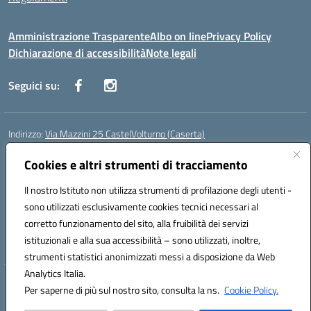
Amministrazione Trasparente
Albo on line
Privacy Policy
Dichiarazione di accessibilità
Note legali
Seguici su:
Indirizzo:
Via Mazzini 25 CastelVolturno (Caserta)
Centralino:
0823763675
Email:
ceis014005@istruzione.it
Posta elettronica certificata (PEC):
Cookies e altri strumenti di tracciamento
ceis014005@pec.istruzione.it
Codice fiscale: 93063510619
Il nostro Istituto non utilizza strumenti di profilazione degli utenti -
Codice meccanografico:
CEIS014005
sono utilizzati esclusivamente cookies tecnici necessari al
Codice Indice delle Pubbliche Amministrazioni (IPA): istsc_ceis014005
corretto funzionamento del sito, alla fruibilità dei servizi
Codice unico di fatturazione (CUF): UOU8EW
istituzionali e alla sua accessibilità – sono utilizzati, inoltre,
strumenti statistici anonimizzati messi a disposizione da Web
Analytics Italia.
Hosting & Powered by 3D Solution S.r.l.
Per saperne di più sul nostro sito, consulta la ns.
Cookie Policy.
Concept & Design by Designers Italia