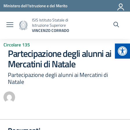
Vai ai contenuti
Vai al menu di navigazione
Vai al footer
Ministero dell'Istruzione e del Merito
ISIS Istituto Statale di
Istruzione Superiore
VINCENZO CORRADO
Apr
Circolare 135
Partecipazione degli alunni ai
Mercatini di Natale
Partecipazione degli alunni ai Mercatini di
Natale