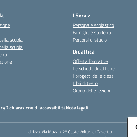
Visita la pagina iniziale della scuola
la
I Servizi
zione
Personale scolastico
Famiglie e studenti
della scuola
Percorsi di studio
della scuola
Didattica
nti
Offerta formativa
azione
Le schede didattiche
I progetti delle classi
Libri di testo
Orario delle lezioni
icy
Dichiarazione di accessibilità
Note legali
Indirizzo:
Via Mazzini 25 CastelVolturno (Caserta)