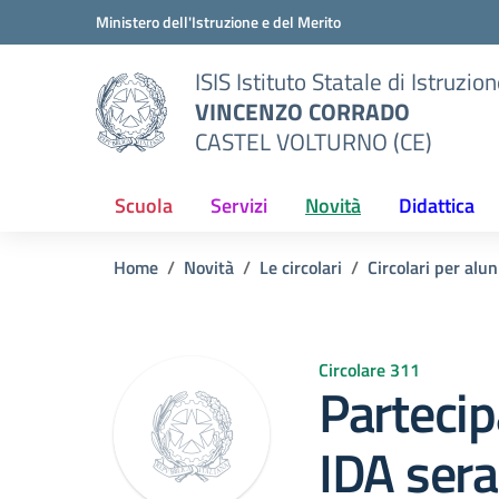
Vai ai contenuti
Vai al menu di navigazione
Vai al footer
Ministero dell'Istruzione e del Merito
ISIS Istituto Statale di Istruzio
VINCENZO CORRADO
CASTEL VOLTURNO (CE)
Scuola
Servizi
Novità
Didattica
Home
Novità
Le circolari
Circolari per alun
Circolare 311
Partecip
IDA sera