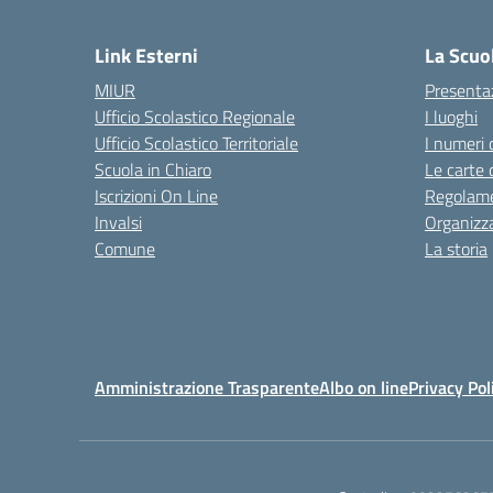
— 
Link Esterni
La Scuo
MIUR
Presenta
Ufficio Scolastico Regionale
I luoghi
Ufficio Scolastico Territoriale
I numeri 
Scuola in Chiaro
Le carte 
Iscrizioni On Line
Regolame
Invalsi
Organizz
Comune
La storia
Amministrazione Trasparente
Albo on line
Privacy Pol