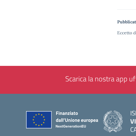
Pubblicat
Eccetto d
Scarica la nostra app uff
IS
V
C