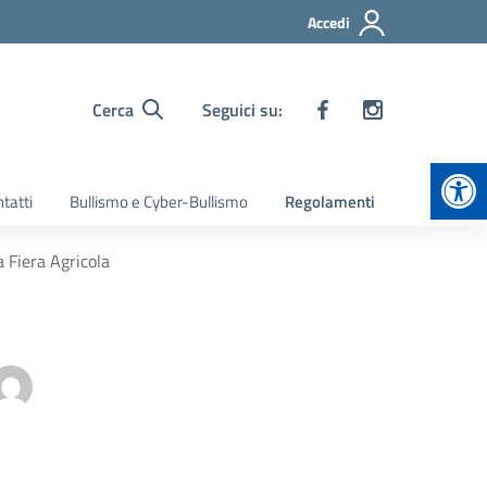
Accedi
Cerca
Seguici su:
Apr
tatti
Bullismo e Cyber-Bullismo
Regolamenti
a Fiera Agricola