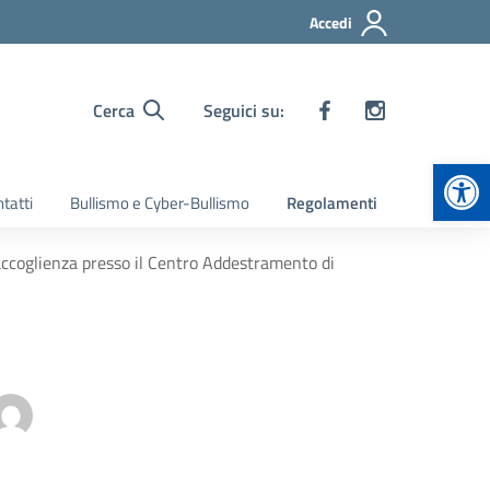
Accedi
Cerca
Seguici su:
Apr
tatti
Bullismo e Cyber-Bullismo
Regolamenti
 accoglienza presso il Centro Addestramento di