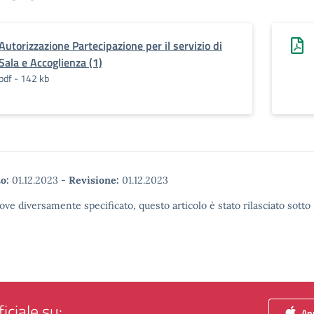
Autorizzazione Partecipazione per il servizio di
Sala e Accoglienza (1)
pdf - 142 kb
o:
01.12.2023
-
Revisione:
01.12.2023
ove diversamente specificato, questo articolo è stato rilasciato sott
iciale su:
App