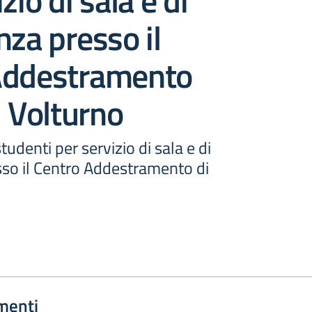
zio di sala e di
nza presso il
Addestramento
l Volturno
udenti per servizio di sala e di
sso il Centro Addestramento di
menti