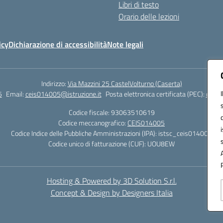
Libri di testo
Orario delle lezioni
icy
Dichiarazione di accessibilità
Note legali
Indirizzo:
Via Mazzini 25 CastelVolturno (Caserta)
5
Email:
ceis014005@istruzione.it
Posta elettronica certificata (PEC):
ceis0
Codice fiscale: 93063510619
Codice meccanografico:
CEIS014005
Codice Indice delle Pubbliche Amministrazioni (IPA): istsc_ceis014005
Codice unico di fatturazione (CUF): UOU8EW
Hosting & Powered by 3D Solution S.r.l.
Concept & Design by Designers Italia