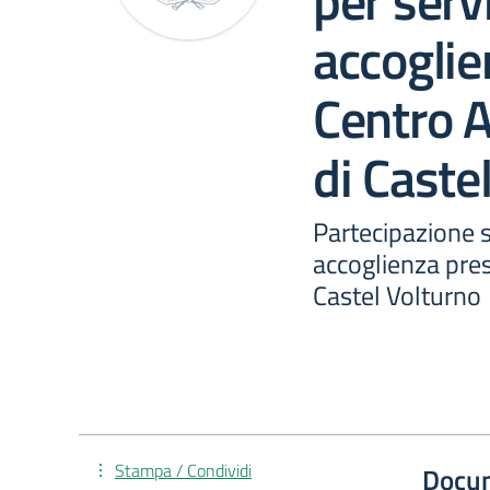
per servi
accoglie
Centro 
di Caste
Partecipazione st
accoglienza pre
Castel Volturno
Stampa / Condividi
Docu