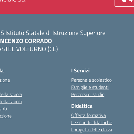
IS Istituto Statale di Istruzione Superiore
INCENZO CORRADO
ASTEL VOLTURNO (CE)
Visita la pagina iniziale della scuola
la
I Servizi
zione
Personale scolastico
Famiglie e studenti
della scuola
Percorsi di studio
della scuola
Didattica
nti
Offerta formativa
azione
Le schede didattiche
I progetti delle classi