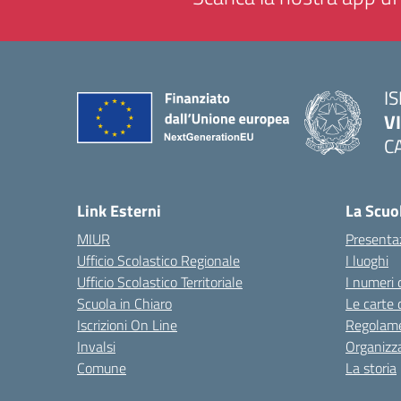
IS
V
C
— 
Link Esterni
La Scuo
MIUR
Presenta
Ufficio Scolastico Regionale
I luoghi
Ufficio Scolastico Territoriale
I numeri 
Scuola in Chiaro
Le carte 
Iscrizioni On Line
Regolame
Invalsi
Organizz
Comune
La storia