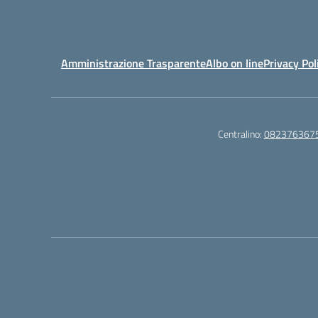
Amministrazione Trasparente
Albo on line
Privacy Pol
Centralino:
082376367