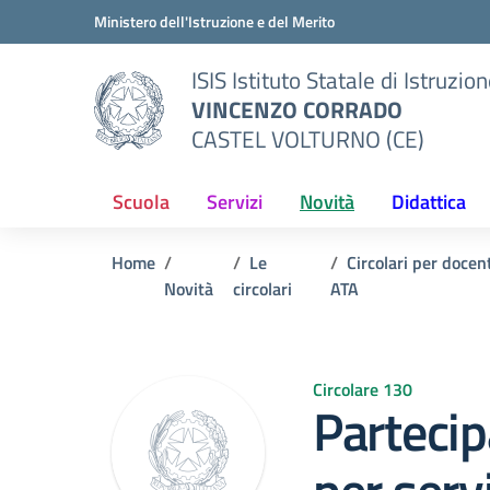
Vai ai contenuti
Vai al menu di navigazione
Vai al footer
Ministero dell'Istruzione e del Merito
ISIS Istituto Statale di Istruzio
VINCENZO CORRADO
CASTEL VOLTURNO (CE)
Scuola
Servizi
Novità
Didattica
Home
Le
Circolari per docen
Novità
circolari
ATA
Circolare 130
Partecip