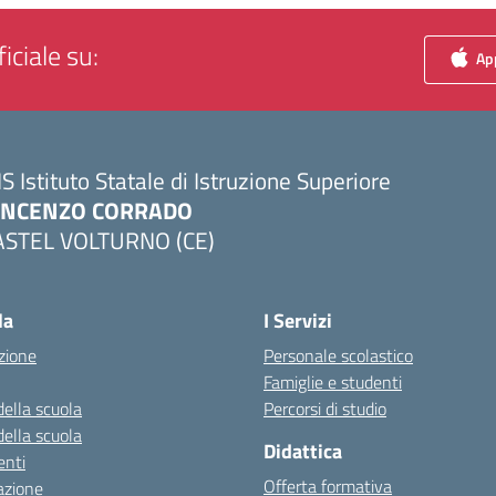
iciale su:
App
IS Istituto Statale di Istruzione Superiore
INCENZO CORRADO
ASTEL VOLTURNO (CE)
Visita la pagina iniziale della scuola
la
I Servizi
zione
Personale scolastico
Famiglie e studenti
della scuola
Percorsi di studio
della scuola
Didattica
nti
Offerta formativa
azione