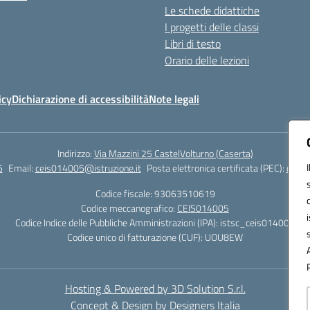
Le schede didattiche
I progetti delle classi
Libri di testo
Orario delle lezioni
icy
Dichiarazione di accessibilità
Note legali
Indirizzo:
Via Mazzini 25 CastelVolturno (Caserta)
5
Email:
ceis014005@istruzione.it
Posta elettronica certificata (PEC):
ceis0
Codice fiscale: 93063510619
Codice meccanografico:
CEIS014005
Codice Indice delle Pubbliche Amministrazioni (IPA): istsc_ceis014005
Codice unico di fatturazione (CUF): UOU8EW
Hosting & Powered by 3D Solution S.r.l.
Concept & Design by Designers Italia