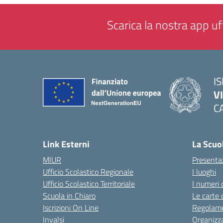
Scarica la nostra app uff
IS
V
C
— 
Link Esterni
La Scuo
MIUR
Presenta
Ufficio Scolastico Regionale
I luoghi
Ufficio Scolastico Territoriale
I numeri 
Scuola in Chiaro
Le carte 
Iscrizioni On Line
Regolame
Invalsi
Organizz