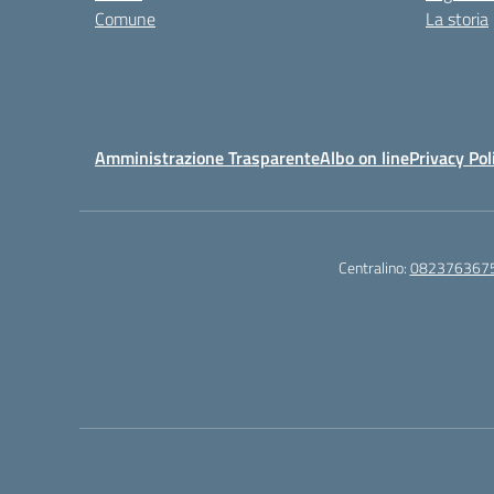
Comune
La storia
Amministrazione Trasparente
Albo on line
Privacy Pol
Centralino:
082376367