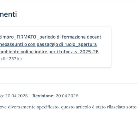
menti
timbro_FIRMATO_periodo di formazione docenti
neoassunti o con passaggio di ruolo_apertura
ambiente online indire per i tutor a.s. 2025-26
pdf - 257 kb
o:
20.04.2026
-
Revisione:
20.04.2026
ove diversamente specificato, questo articolo è stato rilasciato sott