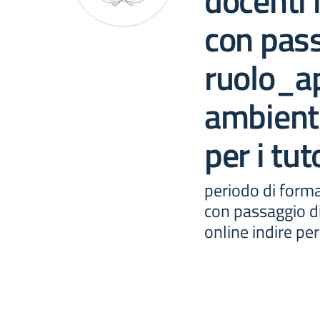
docenti 
con pass
ruolo_a
ambiente
per i tu
periodo di form
con passaggio d
online indire per