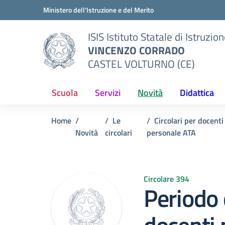
Vai ai contenuti
Vai al menu di navigazione
Vai al footer
Ministero dell'Istruzione e del Merito
ISIS Istituto Statale di Istruzio
VINCENZO CORRADO
CASTEL VOLTURNO (CE)
Scuola
Servizi
Novità
Didattica
Home
Le
Circolari per docenti
Novità
circolari
personale ATA
Circolare 394
Periodo 