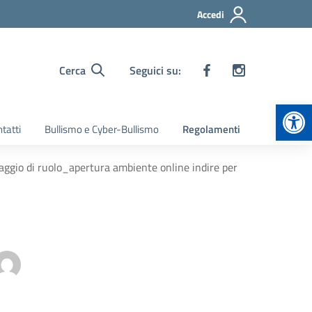
Accedi
Cerca
Seguici su:
Apr
tatti
Bullismo e Cyber-Bullismo
Regolamenti
aggio di ruolo_apertura ambiente online indire per