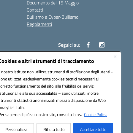
Documento del 15 Maggio
Contatti
Bullismo e Cyber-Bullismo
Regolamenti
Seguici su:
Cookies e altri strumenti di tracciamento
Il nostro Istituto non utilizza strumenti di profilazione degli utenti -
14005@pec.istruzione.it
sono utilizzati esclusivamente cookies tecnici necessari al
corretto funzionamento del sito, alla fruibilità dei servizi
istituzionali e alla sua accessibilità – sono utilizzati, inoltre,
strumenti statistici anonimizzati messi a disposizione da Web
Analytics Italia.
Per saperne di più sul nostro sito, consulta la ns.
Cookie Policy.
Personalizza
Rifiuta tutto
Accettare tutto