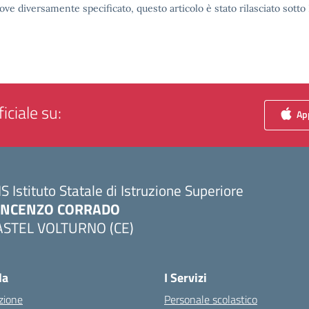
ove diversamente specificato, questo articolo è stato rilasciato sott
iciale su:
App
IS Istituto Statale di Istruzione Superiore
INCENZO CORRADO
ASTEL VOLTURNO (CE)
Visita la pagina iniziale della scuola
la
I Servizi
zione
Personale scolastico