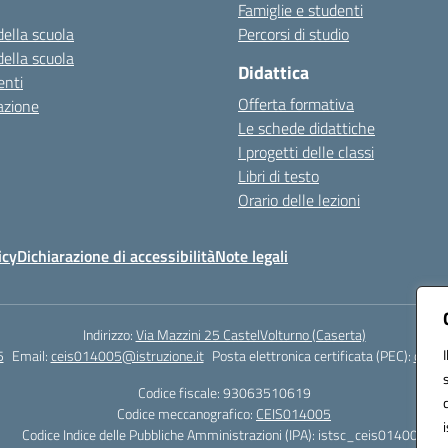
Famiglie e studenti
della scuola
Percorsi di studio
della scuola
Didattica
nti
Offerta formativa
azione
Le schede didattiche
I progetti delle classi
Libri di testo
Orario delle lezioni
icy
Dichiarazione di accessibilità
Note legali
Indirizzo:
Via Mazzini 25 CastelVolturno (Caserta)
5
Email:
ceis014005@istruzione.it
Posta elettronica certificata (PEC):
ceis0
Codice fiscale: 93063510619
Codice meccanografico:
CEIS014005
Codice Indice delle Pubbliche Amministrazioni (IPA): istsc_ceis014005