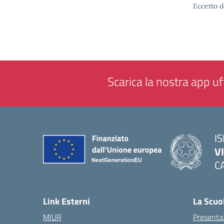
Eccetto d
Scarica la nostra app uff
IS
V
C
— 
Link Esterni
La Scuo
MIUR
Presenta