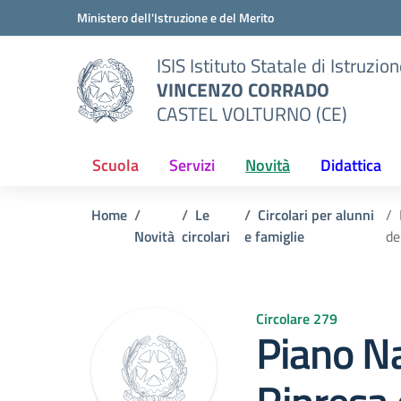
Vai ai contenuti
Vai al menu di navigazione
Vai al footer
Ministero dell'Istruzione e del Merito
ISIS Istituto Statale di Istruzio
VINCENZO CORRADO
CASTEL VOLTURNO (CE)
Scuola
Servizi
Novità
Didattica
Home
Le
Circolari per alunni
Novità
circolari
e famiglie
de
Circolare 279
Piano Na