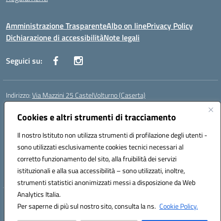
Amministrazione Trasparente
Albo on line
Privacy Policy
Dichiarazione di accessibilità
Note legali
Seguici su:
Indirizzo:
Via Mazzini 25 CastelVolturno (Caserta)
Centralino:
0823763675
Email:
ceis014005@istruzione.it
Posta elettronica certificata (PEC):
Cookies e altri strumenti di tracciamento
ceis014005@pec.istruzione.it
Codice fiscale: 93063510619
Il nostro Istituto non utilizza strumenti di profilazione degli utenti -
Codice meccanografico:
CEIS014005
sono utilizzati esclusivamente cookies tecnici necessari al
Codice Indice delle Pubbliche Amministrazioni (IPA): istsc_ceis014005
corretto funzionamento del sito, alla fruibilità dei servizi
Codice unico di fatturazione (CUF): UOU8EW
istituzionali e alla sua accessibilità – sono utilizzati, inoltre,
strumenti statistici anonimizzati messi a disposizione da Web
Analytics Italia.
Hosting & Powered by 3D Solution S.r.l.
Per saperne di più sul nostro sito, consulta la ns.
Cookie Policy.
Concept & Design by Designers Italia