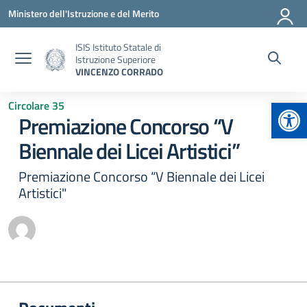
Vai ai contenuti
Vai al menu di navigazione
Vai al footer
Ministero dell'Istruzione e del Merito
ISIS Istituto Statale di
Istruzione Superiore
VINCENZO CORRADO
Apr
Circolare 35
Premiazione Concorso “V
Biennale dei Licei Artistici”
Premiazione Concorso “V Biennale dei Licei
Artistici"