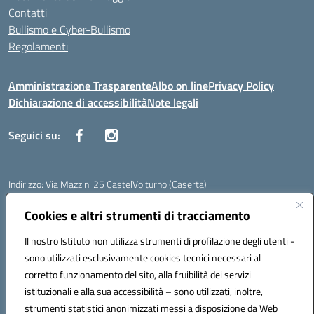
Contatti
Bullismo e Cyber-Bullismo
Regolamenti
Amministrazione Trasparente
Albo on line
Privacy Policy
Dichiarazione di accessibilità
Note legali
Seguici su:
Indirizzo:
Via Mazzini 25 CastelVolturno (Caserta)
Centralino:
0823763675
Email:
ceis014005@istruzione.it
Posta elettronica certificata (PEC):
Cookies e altri strumenti di tracciamento
ceis014005@pec.istruzione.it
Codice fiscale: 93063510619
Il nostro Istituto non utilizza strumenti di profilazione degli utenti -
Codice meccanografico:
CEIS014005
sono utilizzati esclusivamente cookies tecnici necessari al
Codice Indice delle Pubbliche Amministrazioni (IPA): istsc_ceis014005
corretto funzionamento del sito, alla fruibilità dei servizi
Codice unico di fatturazione (CUF): UOU8EW
istituzionali e alla sua accessibilità – sono utilizzati, inoltre,
strumenti statistici anonimizzati messi a disposizione da Web