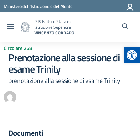
Vai ai contenuti
Vai al menu di navigazione
Vai al footer
Ministero dell'Istruzione e del Merito
ISIS Istituto Statale di
Istruzione Superiore
VINCENZO CORRADO
Apr
Circolare 268
Prenotazione alla sessione di
esame Trinity
prenotazione alla sessione di esame Trinity
Documenti